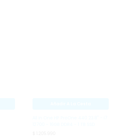
Añadir A La Cesta
All in One HP
ProOne 440 23.8" -
i7 12700 - 16GB
DDR4 - 1 TB SSD