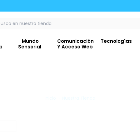
n Pago Transferencia Con TRANSBANC5 💳🛍️
Envíamos A Todo Chi
Mundo
Comunicación
Tecnologías
ia
Sensorial
Y Acceso Web
Inicio
›
Nuestra Tienda