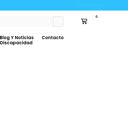
Contáctanos
le 🚛💨
Hasta 12 Cuotas Sin Interes 💳🛍️
0
Blog Y Noticias
Contacto
Discapacidad