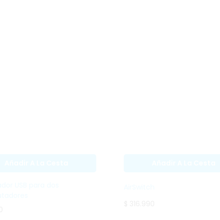
Añadir A La Cesta
Añadir A La Cesta
Adaptador USB
AirSwitch
para dos
conmutadores
$ 316.990
$ 111.990