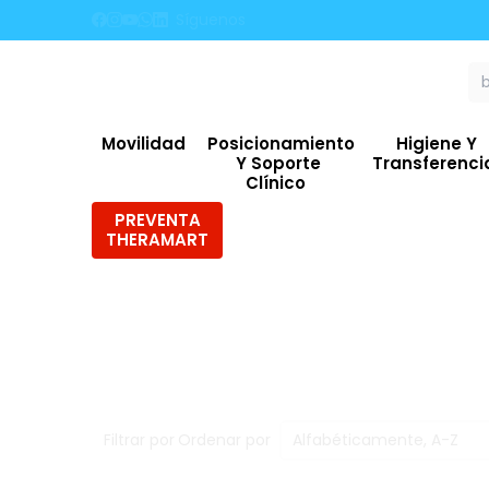
Síguenos
5% OFF E
Movilidad
Posicionamiento
Higiene Y
Y Soporte
Transferenc
Clínico
PREVENTA
THERAMART
Filtrar por
Ordenar por