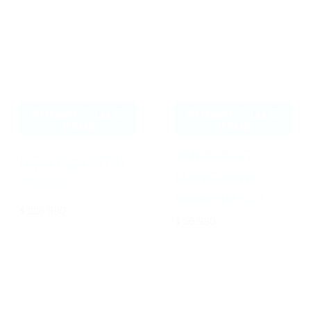
Añadir A La C
Añadir A La C
Esta
Esta
Telescopio
Lupa Digital (4x
Monocular
a 32x)
Stoemi 8 x 21
$ 226.990
$ 56.990