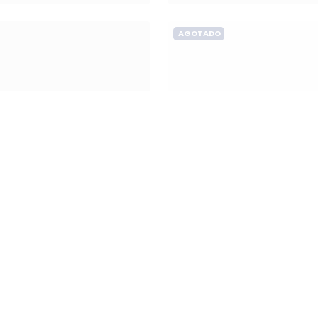
$ 1.600.000
AGOTADO
Silla de Ruedas
Micrófono
Activa Chasis
Dinámico Fifine
Rígido Intco Active
K688