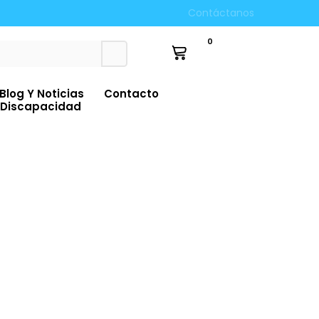
Contáctanos
le 🚛💨
Hasta 12 Cuotas Sin Interes 💳🛍️
0
Blog Y Noticias
Contacto
Discapacidad