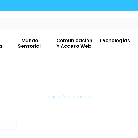
n Pago Transferencia Con TRANSBANC5 💳🛍️
Envíamos A Todo Chi
Mundo
Comunicación
Tecnologías
ia
Sensorial
Y Acceso Web
Inicio
›
Más Vendidos